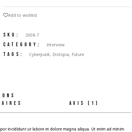
Add to wishlist
SKU:
2008-7
CATEGORY:
Interview
TAGS:
Cyberpunk
,
Distopia
,
Future
IONS
TAIRES
AVIS (1)
mpor incididunt ut labore et dolore magna aliqua. Ut enim ad minim