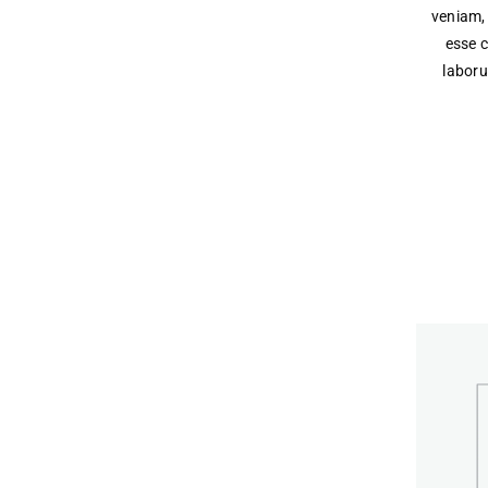
veniam, 
esse c
laboru